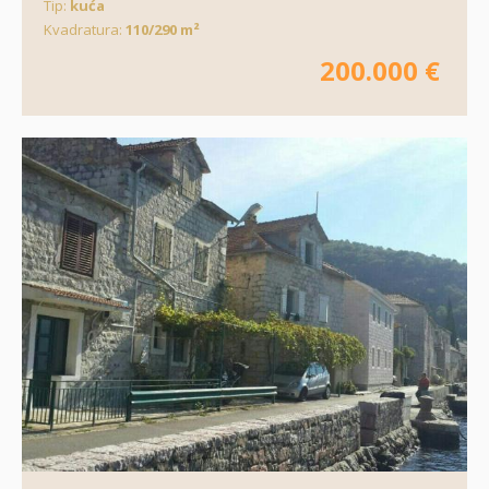
Tip:
kuća
Kvadratura:
110/290 m²
200.000 €