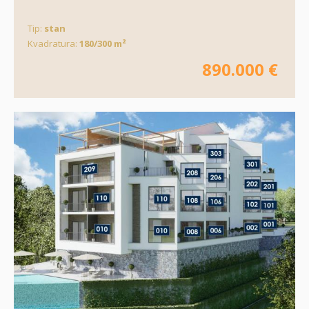
Tip:
stan
Kvadratura:
180/300 m²
890.000 €