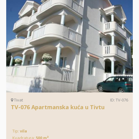
Tivat
ID: TV-076
TV-076 Apartmanska kuća u Tivtu
Tip:
vila
Kvadratura:
500 m²