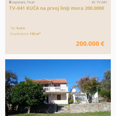
Lepetani, Tivat
ID: TV-041
TV-041 KUĆA na prvoj liniji mora 200.000€
Tip:
kuća
Kvadratura:
105 m²
200.000 €