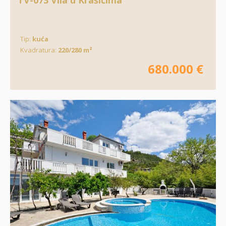
TV-073 Vila u Krašićima
Tip:
kuća
Kvadratura:
220/280 m²
680.000 €