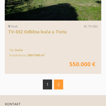
Tivat
ID: TV-032
TV-032 Odlična kuća u Tivtu
Tip:
kuća
Kvadratura:
300/1500 m²
550.000 €
1
2
KONTAKT