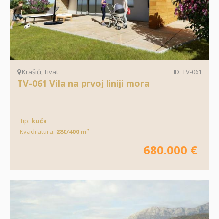
Krašići, Tivat
ID: TV-061
TV-061 Vila na prvoj liniji mora
Tip:
kuća
Kvadratura:
280/400 m²
680.000 €