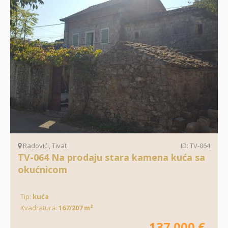
Radovići, Tivat
ID: TV-064
TV-064 Na prodaju stara kamena kuća sa
okućnicom
Tip:
kuća
Kvadratura:
167/207 m²
137.000 €