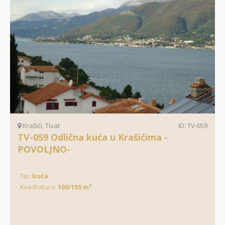
Krašići, Tivat
ID: TV-059
TV-059 Odlična kuća u Krašićima -
POVOLJNO-
Tip:
kuća
Kvadratura:
100/105 m²