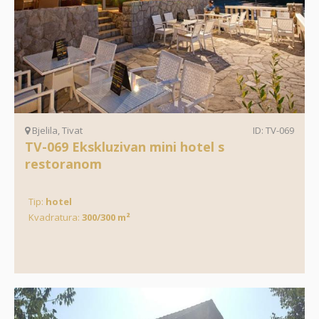
Bjelila, Tivat
ID: TV-069
TV-069 Ekskluzivan mini hotel s
restoranom
Tip:
hotel
Kvadratura:
300/300 m²